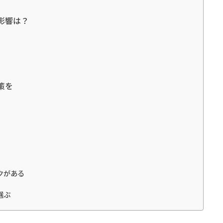
影響は？
策を
クがある
選ぶ