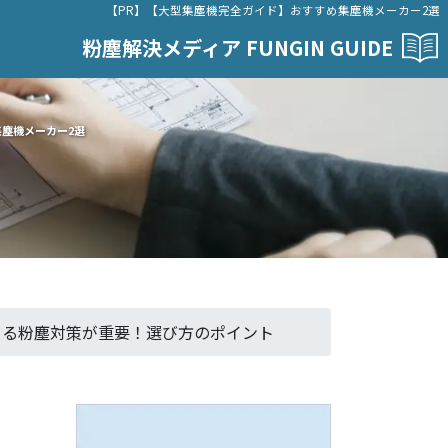
【PR】【大型集塵機完全ガイド】おすすめ集塵機メーカー2選
粉塵解決メディア FUNGIN GUIDE
集塵機メーカー2選
よる粉塵対策が重要！選び方のポイント