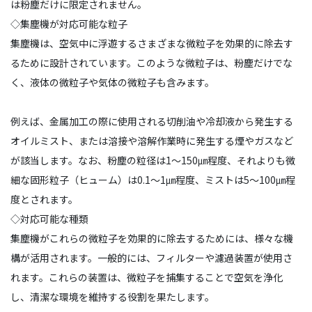
は粉塵だけに限定されません。
◇集塵機が対応可能な粒子
集塵機は、空気中に浮遊するさまざまな微粒子を効果的に除去す
るために設計されています。このような微粒子は、粉塵だけでな
く、液体の微粒子や気体の微粒子も含みます。
例えば、金属加工の際に使用される切削油や冷却液から発生する
オイルミスト、または溶接や溶解作業時に発生する煙やガスなど
が該当します。なお、粉塵の粒径は1～150㎛程度、それよりも微
細な固形粒子（ヒューム）は0.1～1㎛程度、ミストは5～100㎛程
度とされます。
◇対応可能な種類
集塵機がこれらの微粒子を効果的に除去するためには、様々な機
構が活用されます。一般的には、フィルターや濾過装置が使用さ
れます。これらの装置は、微粒子を捕集することで空気を浄化
し、清潔な環境を維持する役割を果たします。