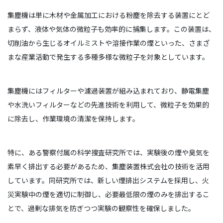
集塵機は単に木材や金属加工における粉塵を除去する装置にとど
まらず、液体や気体の微粒子も効率的に捕集します。この装置は、
切削油から生じるオイルミストや溶接作業の煙といった、さまざ
まな産業活動で発生する多種多様な微粒子を対象としています。
集塵機にはフィルターや濾過装置が組み込まれており、静電集塵
や水洗いフィルターなどの先進技術を利用して、微粒子を効果的
に除去し、作業環境の清潔を保持します。
特に、ある警察付属の科学捜査研究所では、実験後の煙や臭気を
素早く排出する必要があるため、集塵装置株式会社の技術を活用
しています。同研究所では、新しい煙排出システムを採用し、火
災実験中の煙を適切に制御し、必要最低限の煙のみを排出するこ
とで、過剰な排気を防ぎつつ実験の観察性を確保しました。