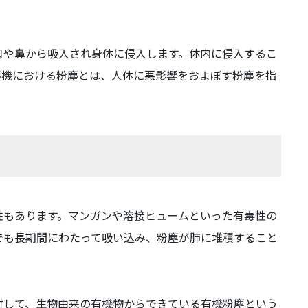
口や鼻から吸入され身体に侵入します。体内に侵入するこ
塵機における粉塵とは、人体に悪影響をおよぼす粉塵を指
性もあります。マンガンや溶接ヒュームといった有毒性の
でも長期間にわたって吸い込み、粉塵が肺に堆積すること
対して、生物由来の有機物からできている有機粉塵という