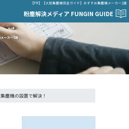
【PR】【大型集塵機完全ガイド】おすすめ集塵機メーカー2選
粉塵解決メディア FUNGIN GUIDE
機メーカー2選
型集塵機の設置で解決！